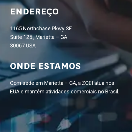
ENDEREÇO
1165 Northchase Pkwy SE
Suite 125 , Marietta – GA
30067 USA
ONDE ESTAMOS
Com sede em Marietta – GA, a ZOEI atua nos
EUA e mantém atividades comerciais no Brasil.